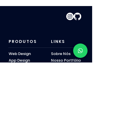
PRODUTOS
LINKS
Web Design
Sobre Nós
App Design
Nosso Portfólio
AI Developer
​Nosso Blog
Social Media
Perfil no Wix
POLÍTICAS
Política LGPD
Política de Cookies
Política de Devolução
Política de Entrega