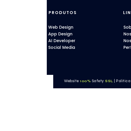
PRODUTOS
LI
Web Design
Sob
App Design
Nos
AI Developer
​No
Social Media
Per
Website
Safety
|
Politic
100%
S
SL