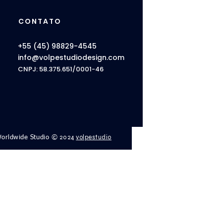
CONTATO
+55 (45) 98829-4545
info@volpestudiodesign.com
CNPJ: 58.375.651/0001-46
2024
volpestudio
orldwide Studio ©