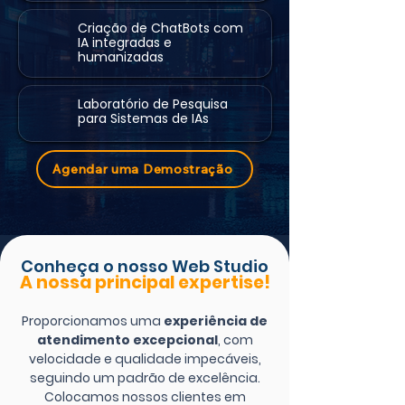
Criação de ChatBots com
IA integradas e
humanizadas
Laboratório de Pesquisa
para Sistemas de IAs
Agendar uma Demostração
Conheça o nosso Web Studio
A nossa principal expertise!
Proporcionamos uma
experiência de
atendimento excepcional
, com
velocidade e qualidade impecáveis,
seguindo um padrão de excelência.
Colocamos nossos clientes em