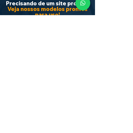
Precisando de um site pronto?
Veja nossos modelos prontos
para uso!
Pensando em você, disponibilzamos
layouts prontinhos
para uso, para os
mais diversos
tipos de
necessidades
, com
recursos
já
configurados e
junto com isso um
passo-a-passo de instalação.
Também disponibilzamos um
soporte dedicado contra defeitos ou
problemas.
Em Breve!
Conteúdo de Qualidade!